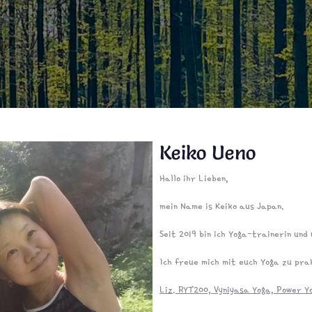
Keiko Ueno
Hallo ihr Lieben,
mein Name is Keiko aus Japan.
Seit 2019 bin ich Yoga-trainerin un
Ich freue mich mit euch Yoga zu pra
Liz. RYT200, Vyniyasa Yoga, Power Y