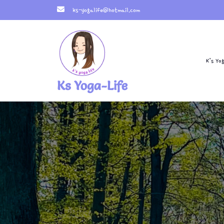
Skip
ks-yogalife@hotmail.com
to
content
K’s Yo
Ks Yoga-Life